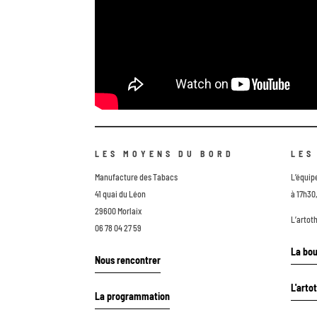
LES MOYENS DU BORD
LES
Manufacture des Tabacs
L’équip
41 quai du Léon
à 17h30,
29600 Morlaix
L’artot
06 78 04 27 59
La bou
Nous rencontrer
L'arto
La programmation